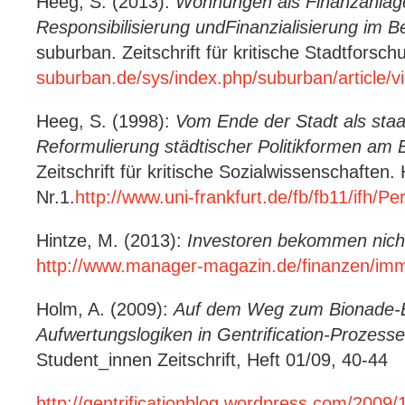
Heeg, S. (2013):
Wohnungen als Finanzanlag
Responsibilisierung und
Finanzialisierung im 
suburban. Zeitschrift für kritische Stadtforsch
suburban.de/sys/index.php/suburban/article/v
Heeg, S. (1998):
Vom Ende der Stadt als staat
Reformulierung städtischer Politikformen am Be
Zeitschrift für kritische Sozialwissenschaften.
Nr.1.
http://www.uni-frankfurt.de/fb/fb11/ifh/
Hintze, M. (2013):
Investoren bekommen nicht
http://www.manager-magazin.de/finanzen/imm
Holm, A. (2009):
Auf dem Weg zum Bionade-Bi
Aufwertungslogiken in Gentrification-Prozess
Student_innen Zeitschrift, Heft 01/09, 40-44
http://gentrificationblog.wordpress.com/2009/1