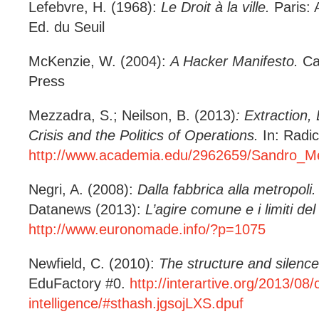
Lefebvre, H. (1968):
Le Droit à la ville.
Paris: 
Ed. du Seuil
McKenzie, W. (2004):
A Hacker Manifesto.
Cam
Press
Mezzadra, S.; Neilson, B. (2013)
: Extraction,
Crisis and the Politics of Operations.
In: Radic
http://www.academia.edu/2962659/Sandro_Mez
Negri, A. (2008):
Dalla fabbrica alla metropoli.
Datanews (2013):
L’agire comune e
i limiti de
http://www.euronomade.info/?p=1075
Newfield, C. (2010):
The structure and silence 
EduFactory #0.
http://interartive.org/2013/08/c
intelligence/#sthash.jgsojLXS.dpuf