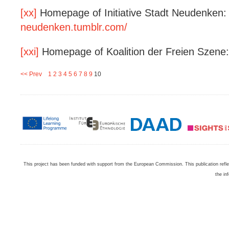
[xx]
Homepage of Initiative Stadt Neudenken
neudenken.tumblr.com/
[xxi]
Homepage of Koalition der Freien Szene
<< Prev
1
2
3
4
5
6
7
8
9
10
This project has been funded with support from the European Commission. This publication refl
the in