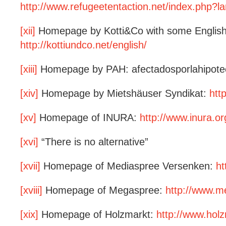
http://www.refugeetentaction.net/index.php?l
[xii]
Homepage by Kotti&Co with some English 
http://kottiundco.net/english/
[xiii]
Homepage by PAH: afectadosporlahipote
[xiv]
Homepage by Mietshäuser Syndikat:
htt
[xv]
Homepage of INURA:
http://www.inura.or
[xvi]
“There is no alternative”
[xvii]
Homepage of Mediaspree Versenken:
ht
[xviii]
Homepage of Megaspree:
http://www.m
[xix]
Homepage of Holzmarkt:
http://www.hol