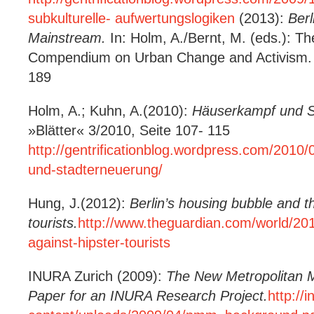
subkulturelle-
aufwertungslogiken
(2013):
Berl
Mainstream.
In: Holm, A./Bernt, M. (eds.): Th
Compendium on Urban Change and Activism. Bi
189
Holm, A.; Kuhn, A.(2010):
Häuserkampf und S
»Blätter« 3/2010, Seite 107- 115
http://gentrificationblog.wordpress.com/2010/
und-stadterneuerung/
Hung, J.(2012):
Berlin’s housing bubble and t
tourists.
http://www.theguardian.com/world/201
against-hipster-tourists
INURA Zurich (2009):
The New Metropolitan 
Paper for an INURA Research Project.
http://