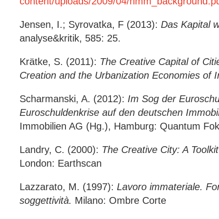
content/uploads/2009/04/nmm_background.p
Jensen, I.; Syrovatka, F (2013):
Das Kapital w
analyse&kritik, 585: 25.
Krätke, S. (2011):
The Creative Capital of Cit
Creation and the Urbanization Economies of 
Scharmanski, A. (2012):
Im Sog der Euroschu
Euroschuldenkrise auf den deutschen Immobi
Immobilien AG (Hg.), Hamburg: Quantum Fo
Landry, C. (2000):
The Creative City: A Toolki
London: Earthscan
Lazzarato, M. (1997):
Lavoro immateriale. For
soggettività.
Milano: Ombre Corte