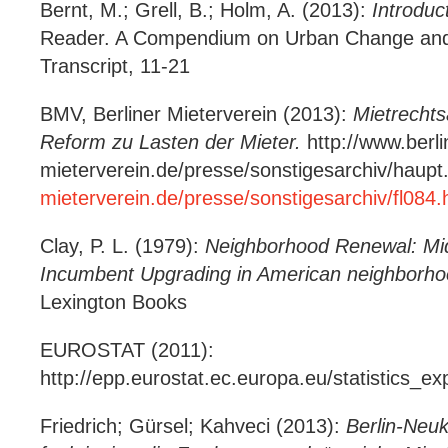
Bernt, M.; Grell, B.; Holm, A. (2013):
Introduc
Reader. A Compendium on Urban Change and A
Transcript, 11-21
BMV, Berliner Mieterverein (2013):
Mietrecht
Reform zu Lasten der Mieter.
http://www.berli
mieterverein.de/presse/sonstigesarchiv/haupt
mieterverein.de/presse/sonstigesarchiv/fl084
Clay, P. L. (1979):
Neighborhood Renewal: Mid
Incumbent Upgrading in American neighborho
Lexington Books
EUROSTAT (2011):
http://epp.eurostat.ec.europa.eu/statistics_e
Friedrich; Gürsel; Kahveci (2013):
Berlin-Neuk