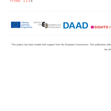
<< Prev
1
2
3
4
This project has been funded with support from the European Commission. This publication refl
the in